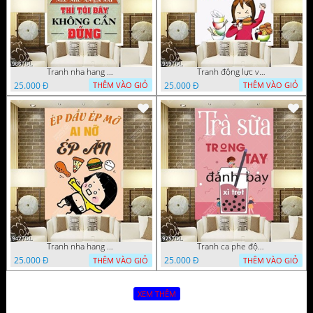
Tranh nha hang quan an động lực nếu như ăn là sai thì tôi đây không cần đúng
Tranh động lực về mê ăn uống
25.000 Đ
25.000 Đ
THÊM VÀO GIỎ
THÊM VÀO GIỎ
Tranh nha hang quan an động lực ép dầu ép mỡ ai nỡ ép ăn
Tranh ca phe động lực về Trà Sữa
25.000 Đ
25.000 Đ
THÊM VÀO GIỎ
THÊM VÀO GIỎ
XEM THÊM