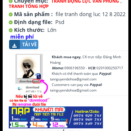
Chuyên mục:
,
TRANH ĐỘNG LỰC VĂN PHÒNG
TRANH TỔNG HỢP
Mã sản phẩm :
file tranh dong luc 12 8 2022
Định dạng file:
Psd
Kích thước:
Lớn
miễn phí
TẢI VỀ
Khách mua ngay
, CK trực tiếp: Đặng Minh
Hoàng
Momo:
0906196550 -
VCB:
0291000250717
Khách có thể thanh toán qua
Paypal
:
tainguyendohoa@gmail.com
Customers can pay via
Paypal
:
tainguyendohoa@gmail.com