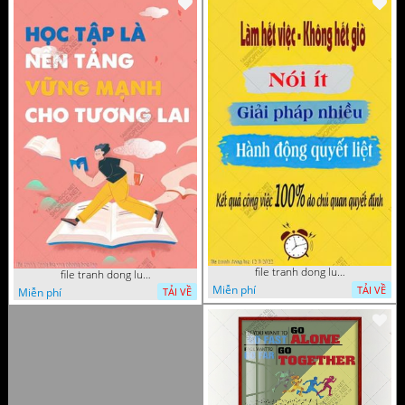
file tranh dong luc 12 8 2022
file tranh dong luc van phong hoc tap
Miễn phí
TẢI VỀ
Miễn phí
TẢI VỀ