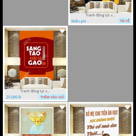
Tranh động lực về đam mê ăn uống
Miễn phí
TẢI VỀ
Tranh động lực snags tạo khắc có gạo ăn
25.000 Đ
THÊM VÀO GIỎ