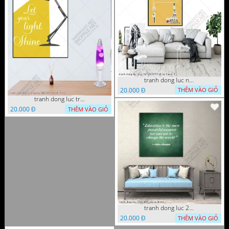
tranh dong luc nan cao 10112022 thien
20.000 Đ
THÊM VÀO GIỎ
tranh dong luc treo tuong 24112022 ho t1
20.000 Đ
THÊM VÀO GIỎ
tranh dong luc 24112022 quyen
20.000 Đ
THÊM VÀO GIỎ