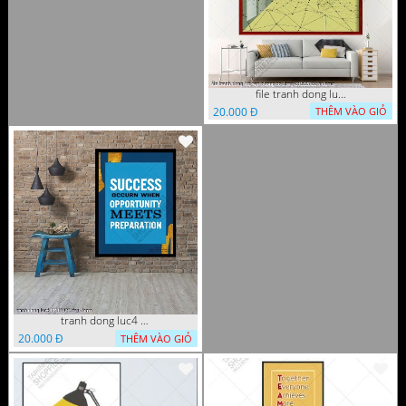
file tranh dong luc van phong co dong 28122022 h
20.000 Đ
THÊM VÀO GIỎ
tranh dong luc4 11112022 tien
20.000 Đ
THÊM VÀO GIỎ