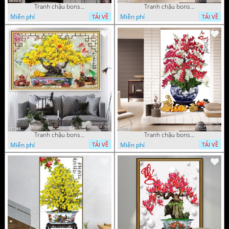
Tranh chậu bonsai in 3d mai vàng bên đàn cá chép chạm ngọc
Tranh chậu bonsai cây quất sai trái bên xuân an khang nghệ thuật
Miễn phí
Miễn phí
TẢI VỀ
TẢI VỀ
Tranh chậu bonsai mai vàng phú quý và kì lân giả ngọc nghệ thuật
Tranh chậu bonsai in canvas hoa phong lan khoe sắc dán tường
Miễn phí
Miễn phí
TẢI VỀ
TẢI VỀ