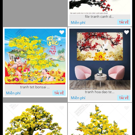
file tranh canh dao va hai chu chim xanh nghe thuat
Miễn phí
TẢI VỀ
tranh tet bonsai chu phuc cung cac chu tieu vui dua
tranh hoa dao tet 08112022 hieu
Miễn phí
TẢI VỀ
Miễn phí
TẢI VỀ