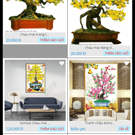
chau mai trang tri ngay dau nam file vector
20.000 Đ
THÊM VÀO GIỎ
chau mai dang dung cua nguoi trang tri tan xuan file vector
20.000 Đ
THÊM VÀO GIỎ
bonsai chau mai tet 9 9 2022 van
Tranh chậu bonsai câyhoa đào bên cá chép vàng nghệ thuật
120.000 Đ
Miễn phí
THÊM VÀO GIỎ
TẢI VỀ