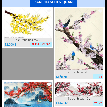
SẢN PHẨM LIÊN QUAN
file tranh hoa mai 11 1 2021 thanh
12.000 Đ
THÊM VÀO GIỎ
file tranh hoa dao va nhung chu chim xanh 1 10 vuong
Miễn phí
TẢI VỀ
file tranh dao 10 11 2020 hanh
Miễn phí
TẢI VỀ