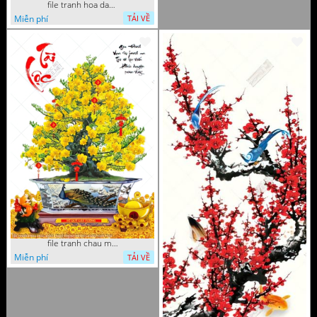
file tranh hoa dao 4 3 vuong
Miễn phí
TẢI VỀ
file tranh chau mai nghe thuat decor tet tan xuan nam moi
Miễn phí
TẢI VỀ