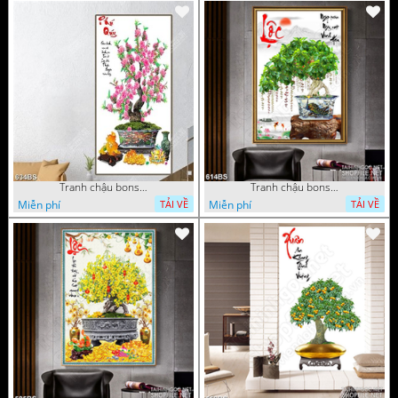
Tranh chậu bonsai treo tường cây hoa đào khoe sắc hồng
Tranh chậu bonsai cây lộc vừng bên chân núi phủ tuyết in 8d
Miễn phí
Miễn phí
TẢI VỀ
TẢI VỀ