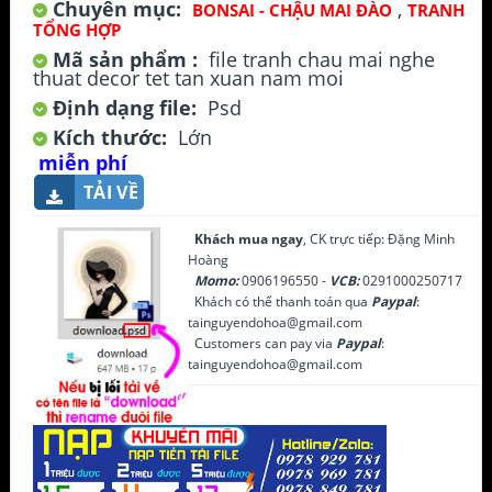
Chuyên mục:
,
BONSAI - CHẬU MAI ĐÀO
TRANH
TỔNG HỢP
Mã sản phẩm :
file tranh chau mai nghe
thuat decor tet tan xuan nam moi
Định dạng file:
Psd
Kích thước:
Lớn
miễn phí
TẢI VỀ
Khách mua ngay
, CK trực tiếp: Đặng Minh
Hoàng
Momo:
0906196550 -
VCB:
0291000250717
Khách có thể thanh toán qua
Paypal
:
tainguyendohoa@gmail.com
Customers can pay via
Paypal
:
tainguyendohoa@gmail.com