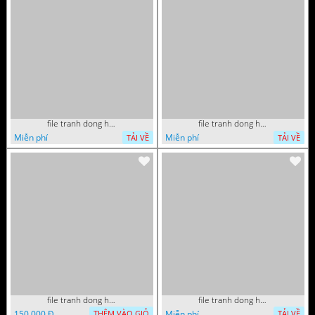
file tranh dong ho thuan buom xuoi gio phong thuy 072026 27
file tranh dong ho thuan buom xuoi gio phong thuy 072026 12
Miễn phí
Miễn phí
TẢI VỀ
TẢI VỀ
file tranh dong ho thu phap tri an cong on cha me to tien gia dinh 072026 09
file tranh dong ho tai loc tet cay kim tien phuc loc tho than tai di lac 072026 93
150.000 Đ
Miễn phí
THÊM VÀO GIỎ
TẢI VỀ