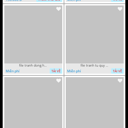
file tranh dong ho tai loc tet cay kim tien phuc loc tho than tai di lac 072026 70
file tranh tu quy tung hac dai bang ho rong phuong 082026 37
Miễn phí
Miễn phí
TẢI VỀ
TẢI VỀ