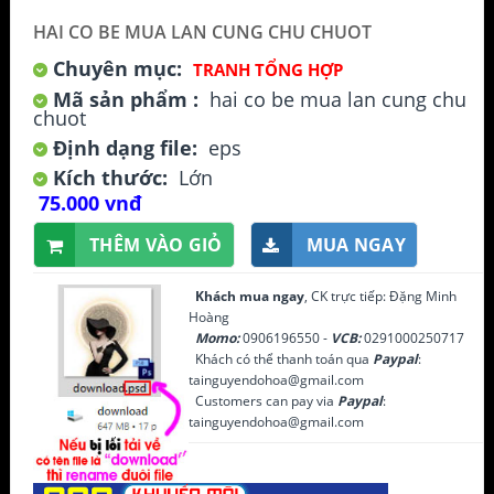
HAI CO BE MUA LAN CUNG CHU CHUOT
Chuyên mục:
TRANH TỔNG HỢP
Mã sản phẩm :
hai co be mua lan cung chu
chuot
Định dạng file:
eps
Kích thước:
Lớn
75.000 vnđ
THÊM VÀO GIỎ
MUA NGAY
Khách mua ngay
, CK trực tiếp: Đặng Minh
Hoàng
Momo:
0906196550 -
VCB:
0291000250717
Khách có thể thanh toán qua
Paypal
:
tainguyendohoa@gmail.com
Customers can pay via
Paypal
:
tainguyendohoa@gmail.com