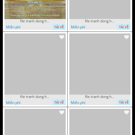
file tranh dong ho tu quy tung hac dai bang ho rong phuong 072026 49
file tranh dong ho tu quy tung hac dai bang ho rong phuong 072026 34
Miễn phí
Miễn phí
TẢI VỀ
TẢI VỀ
file tranh dong ho tu quy tung hac dai bang ho rong phuong 072026 11
file tranh dong ho tri an thay co ngay nha giao viet nam 20 thang 11 072026 77
Miễn phí
Miễn phí
TẢI VỀ
TẢI VỀ