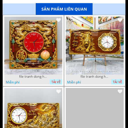
SẢN PHẨM LIÊN QUAN
file tranh dong ho tu quy tung hac dai bang ho rong phuong 072026 93
file tranh dong ho tu quy tung hac dai bang ho rong phuong 072026 78
Miễn phí
Miễn phí
TẢI VỀ
TẢI VỀ