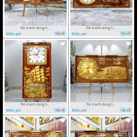
file tranh dong ho tri an thay co ngay nha giao viet nam 20 thang 11 072026 16
file tranh dong ho tri an thay co ngay nha giao viet nam 20 thang 11 072026 01
Miễn phí
Miễn phí
TẢI VỀ
TẢI VỀ
file tranh dong ho thuan buom xuoi gio phong thuy 072026 27
file tranh dong ho thuan buom xuoi gio phong thuy 072026 12
Miễn phí
Miễn phí
TẢI VỀ
TẢI VỀ