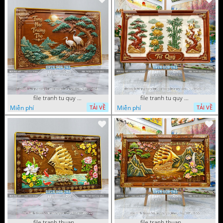
file tranh tu quy tung hac dai bang ho rong phuong 082026 21
file tranh tu quy tung hac dai bang ho rong phuong 082026 15
Miễn phí
Miễn phí
TẢI VỀ
TẢI VỀ
file tranh thuan buom xuoi gio phong thuy 082026 22
file tranh thuan buom xuoi gio phong thuy 082026 06