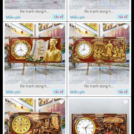
file tranh dong ho tu quy tung hac dai bang ho rong phuong 072026 11
file tranh dong ho tri an thay co ngay nha giao viet nam 20 thang 11 072026 77
Miễn phí
Miễn phí
TẢI VỀ
TẢI VỀ
file tranh dong ho tri an thay co ngay nha giao viet nam 20 thang 11 072026 54
file tranh dong ho tri an thay co ngay nha giao viet nam 20 thang 11 072026 39
Miễn phí
Miễn phí
TẢI VỀ
TẢI VỀ