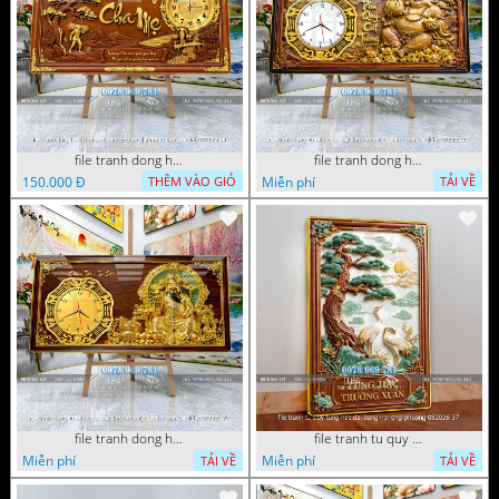
file tranh dong ho thu phap tri an cong on cha me to tien gia dinh 072026 09
file tranh dong ho tai loc tet cay kim tien phuc loc tho than tai di lac 072026 93
150.000 Đ
Miễn phí
THÊM VÀO GIỎ
TẢI VỀ
file tranh dong ho tai loc tet cay kim tien phuc loc tho than tai di lac 072026 70
file tranh tu quy tung hac dai bang ho rong phuong 082026 37
Miễn phí
Miễn phí
TẢI VỀ
TẢI VỀ