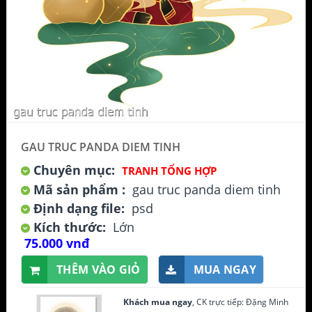
GAU TRUC PANDA DIEM TINH
Chuyên mục:
TRANH TỔNG HỢP
Mã sản phẩm :
gau truc panda diem tinh
Định dạng file:
psd
Kích thước:
Lớn
75.000 vnđ
THÊM VÀO GIỎ
MUA NGAY
Khách mua ngay
, CK trực tiếp: Đặng Minh