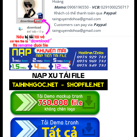
Hoàng
Momo:
0906196550 -
VCB:
0291000250717
Khách có thể thanh toán qua
Paypal
:
tainguyendohoa@gmail.com
Customers can pay via
Paypal
:
tainguyendohoa@gmail.com