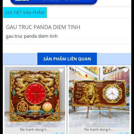
CHI TIẾT SẢN PHẨM
GAU TRUC PANDA DIEM TINH
gau truc panda diem tinh
SẢN PHẨM LIÊN QUAN
file tranh dong ho tu quy tung hac dai bang ho rong phuong 072026 93
file tranh dong ho tu quy tung hac dai bang ho rong phuong 072026 78