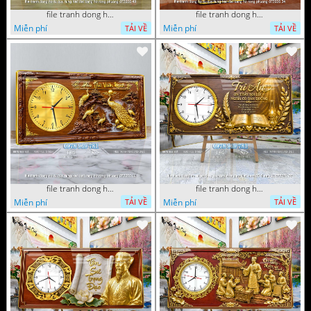
file tranh dong ho tu quy tung hac dai bang ho rong phuong 072026 49
file tranh dong ho tu quy tung hac dai bang ho rong phuong 072026 34
Miễn phí
Miễn phí
TẢI VỀ
TẢI VỀ
file tranh dong ho tu quy tung hac dai bang ho rong phuong 072026 11
file tranh dong ho tri an thay co ngay nha giao viet nam 20 thang 11 072026 77
Miễn phí
Miễn phí
TẢI VỀ
TẢI VỀ