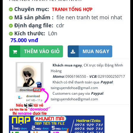
Chuyên mục:
TRANH TỔNG HỢP
Mã sản phẩm :
file nen tranh tet moi nhat
Định dạng file:
cdr
Kích thước:
Lớn
75.000 vnđ
THÊM VÀO GIỎ
MUA NGAY
Khách mua ngay
, CK trực tiếp: Đặng Minh
Hoàng
Momo:
0906196550 -
VCB:
0291000250717
Khách có thể thanh toán qua
Paypal
:
tainguyendohoa@gmail.com
Customers can pay via
Paypal
:
tainguyendohoa@gmail.com