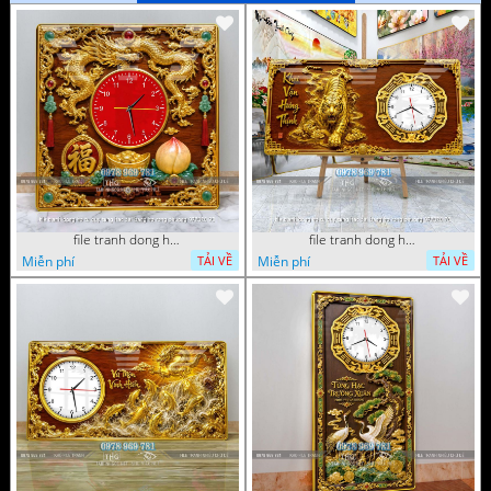
file tranh dong ho tu quy tung hac dai bang ho rong phuong 072026 93
file tranh dong ho tu quy tung hac dai bang ho rong phuong 072026 78
Miễn phí
Miễn phí
TẢI VỀ
TẢI VỀ