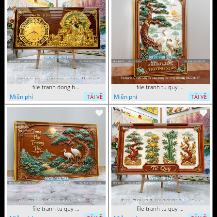
file tranh dong ho tai loc tet cay kim tien phuc loc tho than tai di lac 072026 70
file tranh tu quy tung hac dai bang ho rong phuong 082026 37
Miễn phí
Miễn phí
TẢI VỀ
TẢI VỀ
file tranh tu quy tung hac dai bang ho rong phuong 082026 21
file tranh tu quy tung hac dai bang ho rong phuong 082026 15