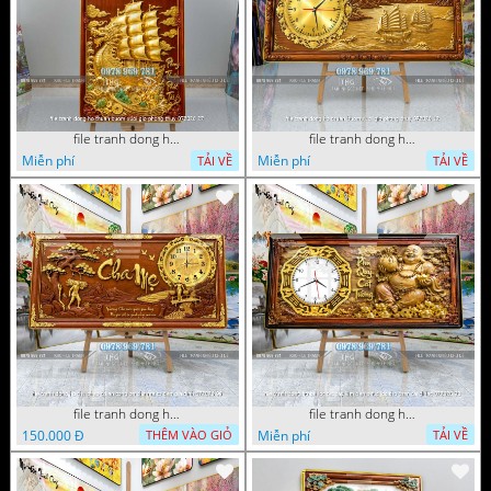
file tranh dong ho thuan buom xuoi gio phong thuy 072026 27
file tranh dong ho thuan buom xuoi gio phong thuy 072026 12
Miễn phí
Miễn phí
TẢI VỀ
TẢI VỀ
file tranh dong ho thu phap tri an cong on cha me to tien gia dinh 072026 09
file tranh dong ho tai loc tet cay kim tien phuc loc tho than tai di lac 072026 93
150.000 Đ
Miễn phí
THÊM VÀO GIỎ
TẢI VỀ