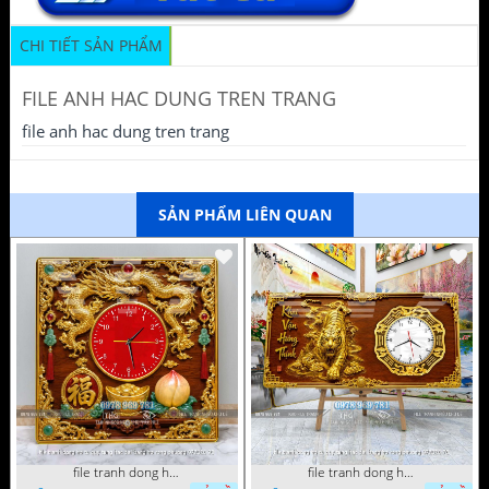
CHI TIẾT SẢN PHẨM
FILE ANH HAC DUNG TREN TRANG
file anh hac dung tren trang
SẢN PHẨM LIÊN QUAN
file tranh dong ho tu quy tung hac dai bang ho rong phuong 072026 93
file tranh dong ho tu quy tung hac dai bang ho rong phuong 072026 78