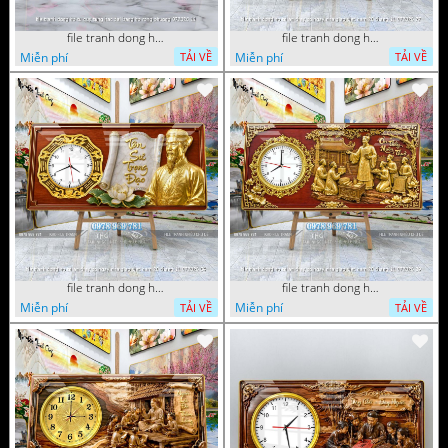
file tranh dong ho tu quy tung hac dai bang ho rong phuong 072026 11
file tranh dong ho tri an thay co ngay nha giao viet nam 20 thang 11 072026 77
Miễn phí
Miễn phí
TẢI VỀ
TẢI VỀ
file tranh dong ho tri an thay co ngay nha giao viet nam 20 thang 11 072026 54
file tranh dong ho tri an thay co ngay nha giao viet nam 20 thang 11 072026 39
Miễn phí
Miễn phí
TẢI VỀ
TẢI VỀ