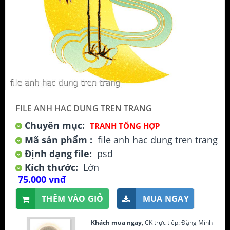
FILE ANH HAC DUNG TREN TRANG
Chuyên mục:
TRANH TỔNG HỢP
Mã sản phẩm :
file anh hac dung tren trang
Định dạng file:
psd
Kích thước:
Lớn
75.000 vnđ
THÊM VÀO GIỎ
MUA NGAY
Khách mua ngay
, CK trực tiếp: Đặng Minh