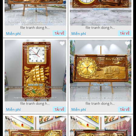
file tranh dong ho tri an thay co ngay nha giao viet nam 20 thang 11 072026 16
file tranh dong ho tri an thay co ngay nha giao viet nam 20 thang 11 072026 01
Miễn phí
Miễn phí
TẢI VỀ
TẢI VỀ
file tranh dong ho thuan buom xuoi gio phong thuy 072026 27
file tranh dong ho thuan buom xuoi gio phong thuy 072026 12
Miễn phí
Miễn phí
TẢI VỀ
TẢI VỀ