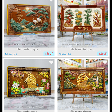
file tranh tu quy tung hac dai bang ho rong phuong 082026 21
file tranh tu quy tung hac dai bang ho rong phuong 082026 15
Miễn phí
Miễn phí
TẢI VỀ
TẢI VỀ
file tranh thuan buom xuoi gio phong thuy 082026 22
file tranh thuan buom xuoi gio phong thuy 082026 06