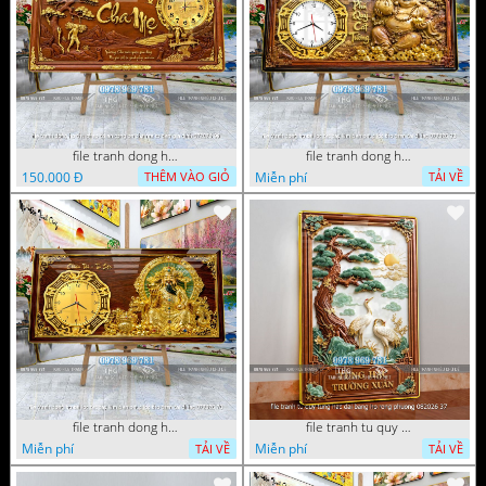
file tranh dong ho thu phap tri an cong on cha me to tien gia dinh 072026 09
file tranh dong ho tai loc tet cay kim tien phuc loc tho than tai di lac 072026 93
150.000 Đ
Miễn phí
THÊM VÀO GIỎ
TẢI VỀ
file tranh dong ho tai loc tet cay kim tien phuc loc tho than tai di lac 072026 70
file tranh tu quy tung hac dai bang ho rong phuong 082026 37
Miễn phí
Miễn phí
TẢI VỀ
TẢI VỀ