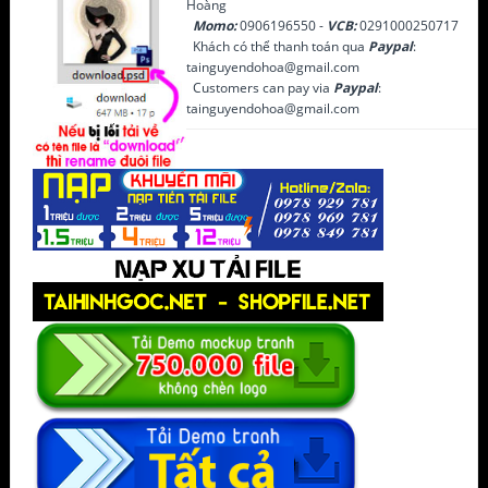
Hoàng
Momo:
0906196550 -
VCB:
0291000250717
Khách có thể thanh toán qua
Paypal
:
tainguyendohoa@gmail.com
Customers can pay via
Paypal
:
tainguyendohoa@gmail.com