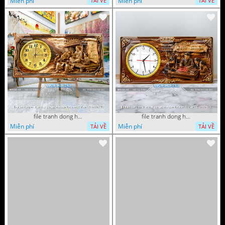
Miễn phí
Miễn phí
TẢI VỀ
TẢI VỀ
file tranh dong ho tri an thay co ngay nha giao viet nam 20 thang 11 072026 16
file tranh dong ho tri an thay co ngay nha giao viet nam 20 thang 11 072026 01
Miễn phí
Miễn phí
TẢI VỀ
TẢI VỀ