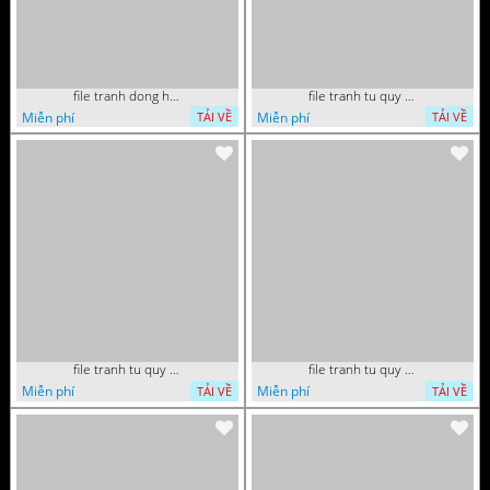
file tranh dong ho tai loc tet cay kim tien phuc loc tho than tai di lac 072026 70
file tranh tu quy tung hac dai bang ho rong phuong 082026 37
Miễn phí
Miễn phí
TẢI VỀ
TẢI VỀ
file tranh tu quy tung hac dai bang ho rong phuong 082026 21
file tranh tu quy tung hac dai bang ho rong phuong 082026 15
Miễn phí
Miễn phí
TẢI VỀ
TẢI VỀ