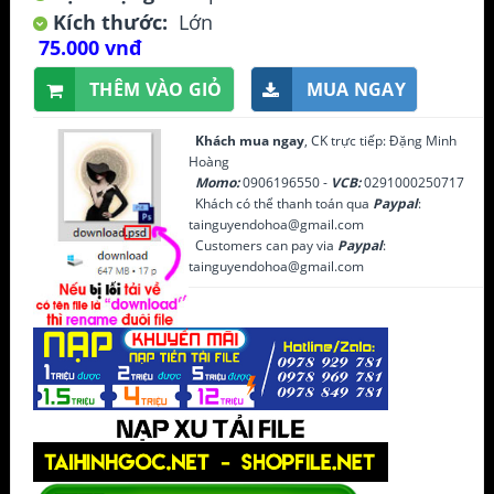
Kích thước:
Lớn
75.000 vnđ
THÊM VÀO GIỎ
MUA NGAY
Khách mua ngay
, CK trực tiếp: Đặng Minh
Hoàng
Momo:
0906196550 -
VCB:
0291000250717
Khách có thể thanh toán qua
Paypal
:
tainguyendohoa@gmail.com
Customers can pay via
Paypal
:
tainguyendohoa@gmail.com