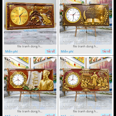
file tranh dong ho tu quy tung hac dai bang ho rong phuong 072026 11
file tranh dong ho tri an thay co ngay nha giao viet nam 20 thang 11 072026 77
Miễn phí
Miễn phí
TẢI VỀ
TẢI VỀ
file tranh dong ho tri an thay co ngay nha giao viet nam 20 thang 11 072026 54
file tranh dong ho tri an thay co ngay nha giao viet nam 20 thang 11 072026 39