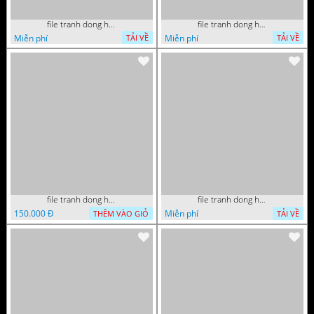
file tranh dong ho thuan buom xuoi gio phong thuy 072026 27
file tranh dong ho thuan buom xuoi gio phong thuy 072026 12
Miễn phí
Miễn phí
TẢI VỀ
TẢI VỀ
file tranh dong ho thu phap tri an cong on cha me to tien gia dinh 072026 09
file tranh dong ho tai loc tet cay kim tien phuc loc tho than tai di lac 072026 93
150.000 Đ
Miễn phí
THÊM VÀO GIỎ
TẢI VỀ