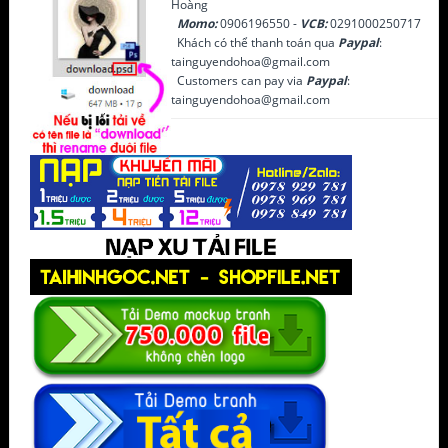
Hoàng
Momo:
0906196550 -
VCB:
0291000250717
Khách có thể thanh toán qua
Paypal
:
tainguyendohoa@gmail.com
Customers can pay via
Paypal
:
tainguyendohoa@gmail.com