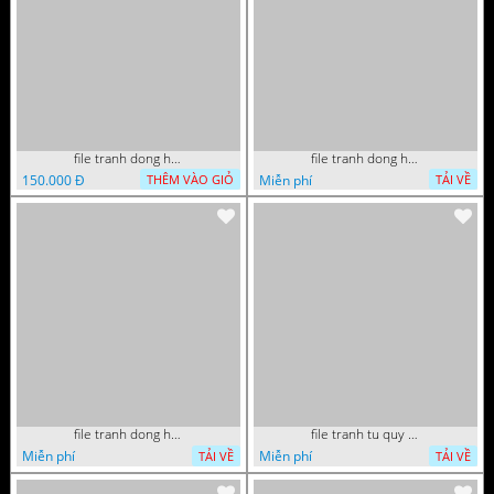
file tranh dong ho thu phap tri an cong on cha me to tien gia dinh 072026 09
file tranh dong ho tai loc tet cay kim tien phuc loc tho than tai di lac 072026 93
150.000 Đ
Miễn phí
THÊM VÀO GIỎ
TẢI VỀ
file tranh dong ho tai loc tet cay kim tien phuc loc tho than tai di lac 072026 70
file tranh tu quy tung hac dai bang ho rong phuong 082026 37
Miễn phí
Miễn phí
TẢI VỀ
TẢI VỀ