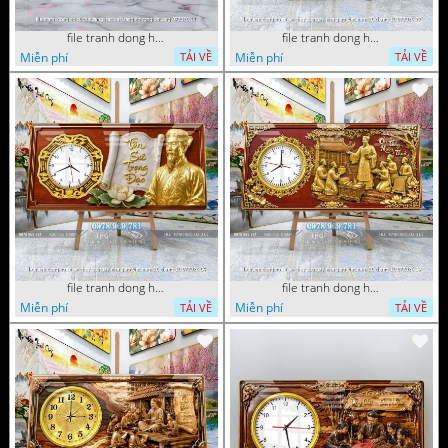
file tranh dong ho tu quy tung hac dai bang ho rong phuong 072026 11
file tranh dong ho tri an thay co ngay nha giao viet nam 20 thang 11 072026 77
Miễn phí
Miễn phí
TẢI VỀ
TẢI VỀ
file tranh dong ho tri an thay co ngay nha giao viet nam 20 thang 11 072026 54
file tranh dong ho tri an thay co ngay nha giao viet nam 20 thang 11 072026 39
Miễn phí
Miễn phí
TẢI VỀ
TẢI VỀ