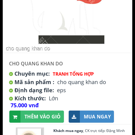
CHO QUANG KHAN DO
Chuyên mục:
TRANH TỔNG HỢP
Mã sản phẩm :
cho quang khan do
Định dạng file:
eps
Kích thước:
Lớn
75.000 vnđ
THÊM VÀO GIỎ
MUA NGAY
Khách mua ngay
, CK trực tiếp: Đặng Minh