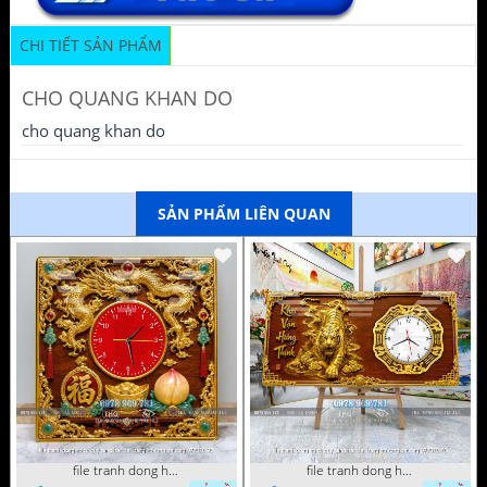
CHI TIẾT SẢN PHẨM
CHO QUANG KHAN DO
cho quang khan do
SẢN PHẨM LIÊN QUAN
file tranh dong ho tu quy tung hac dai bang ho rong phuong 072026 93
file tranh dong ho tu quy tung hac dai bang ho rong phuong 072026 78