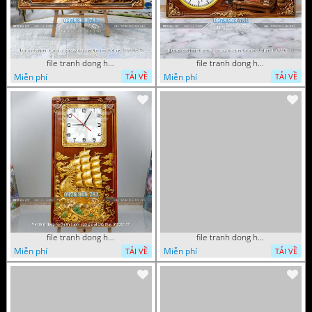
file tranh dong ho tri an thay co ngay nha giao viet nam 20 thang 11 072026 16
file tranh dong ho tri an thay co ngay nha giao viet nam 20 thang 11 072026 01
Miễn phí
Miễn phí
TẢI VỀ
TẢI VỀ
file tranh dong ho thuan buom xuoi gio phong thuy 072026 27
file tranh dong ho thuan buom xuoi gio phong thuy 072026 12
Miễn phí
Miễn phí
TẢI VỀ
TẢI VỀ