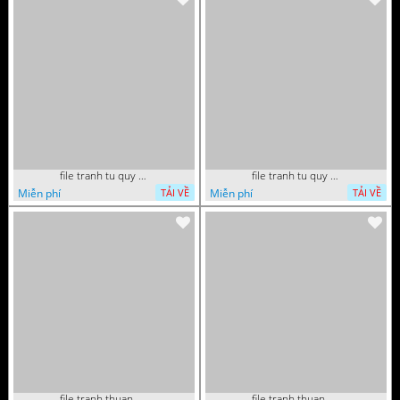
file tranh tu quy tung hac dai bang ho rong phuong 082026 21
file tranh tu quy tung hac dai bang ho rong phuong 082026 15
Miễn phí
Miễn phí
TẢI VỀ
TẢI VỀ
file tranh thuan buom xuoi gio phong thuy 082026 22
file tranh thuan buom xuoi gio phong thuy 082026 06