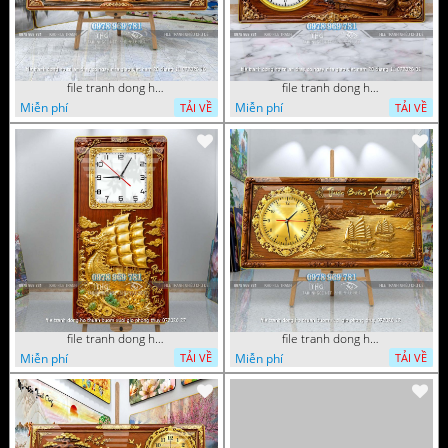
file tranh dong ho tri an thay co ngay nha giao viet nam 20 thang 11 072026 16
file tranh dong ho tri an thay co ngay nha giao viet nam 20 thang 11 072026 01
Miễn phí
Miễn phí
TẢI VỀ
TẢI VỀ
file tranh dong ho thuan buom xuoi gio phong thuy 072026 27
file tranh dong ho thuan buom xuoi gio phong thuy 072026 12
Miễn phí
Miễn phí
TẢI VỀ
TẢI VỀ