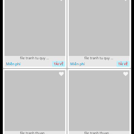
file tranh tu quy tung hac dai bang ho rong phuong 082026 21
file tranh tu quy tung hac dai bang ho rong phuong 082026 15
Miễn phí
Miễn phí
TẢI VỀ
TẢI VỀ
file tranh thuan buom xuoi gio phong thuy 082026 22
file tranh thuan buom xuoi gio phong thuy 082026 06