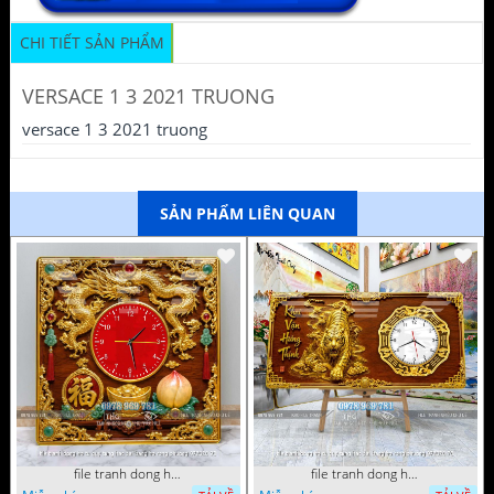
CHI TIẾT SẢN PHẨM
VERSACE 1 3 2021 TRUONG
versace 1 3 2021 truong
SẢN PHẨM LIÊN QUAN
file tranh dong ho tu quy tung hac dai bang ho rong phuong 072026 93
file tranh dong ho tu quy tung hac dai bang ho rong phuong 072026 78