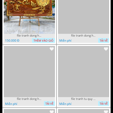
file tranh dong ho thu phap tri an cong on cha me to tien gia dinh 072026 09
file tranh dong ho tai loc tet cay kim tien phuc loc tho than tai di lac 072026 93
150.000 Đ
Miễn phí
THÊM VÀO GIỎ
TẢI VỀ
file tranh dong ho tai loc tet cay kim tien phuc loc tho than tai di lac 072026 70
file tranh tu quy tung hac dai bang ho rong phuong 082026 37
Miễn phí
Miễn phí
TẢI VỀ
TẢI VỀ