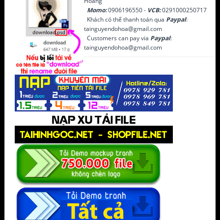
Hoàng
Momo:
0906196550 -
VCB:
0291000250717
Khách có thể thanh toán qua
Paypal
:
tainguyendohoa@gmail.com
Customers can pay via
Paypal
:
tainguyendohoa@gmail.com