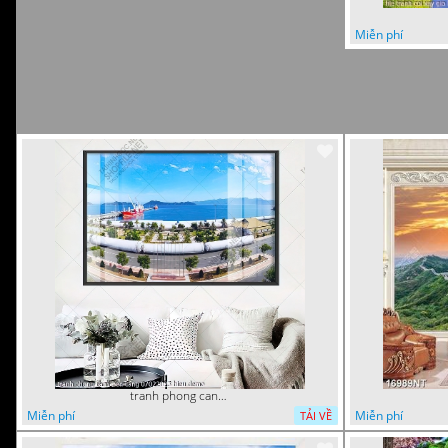
Miễn phí
tranh phong canh ben cang 07022023 hieu
Miễn phí
Miễn phí
TẢI VỀ