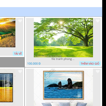
TẢI VỀ
file tranh phong canh cay co xanh tuoi
100.000 Đ
THÊM VÀO GIỎ