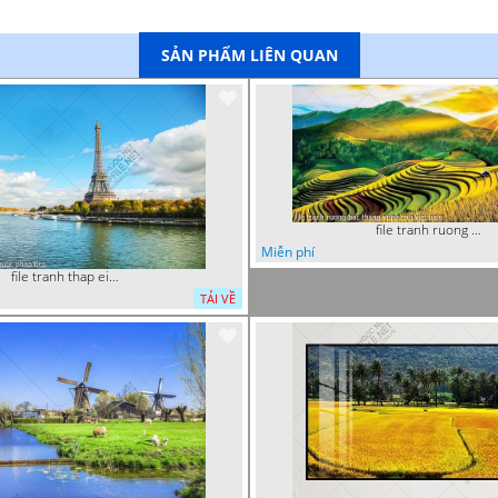
SẢN PHẨM LIÊN QUAN
file tranh ruong bac thang vung cao viet nam
Miễn phí
file tranh thap eiffel nuoc phap dep
TẢI VỀ