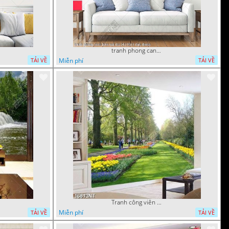
tranh phong canh bien nui doi 2422023 dao
Miễn phí
TẢI VỀ
TẢI VỀ
Tranh công viên có nhiều cây xanh và hoa nở
Miễn phí
TẢI VỀ
TẢI VỀ