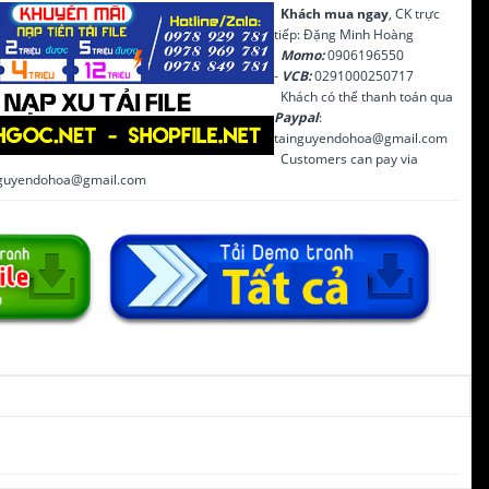
Khách mua ngay
, CK trực
tiếp: Đặng Minh Hoàng
Momo:
0906196550
-
VCB:
0291000250717
Khách có thể thanh toán qua
Paypal
:
tainguyendohoa@gmail.com
Customers can pay via
inguyendohoa@gmail.com