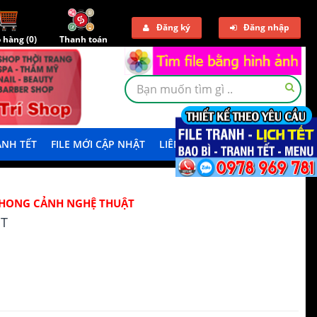
Đăng ký
Đăng nhập
 hàng (
0
)
Thanh toán
NH TẾT
FILE MỚI CẬP NHẬT
LIÊN HỆ
TẢI DEMO
HONG CẢNH NGHỆ THUẬT
T