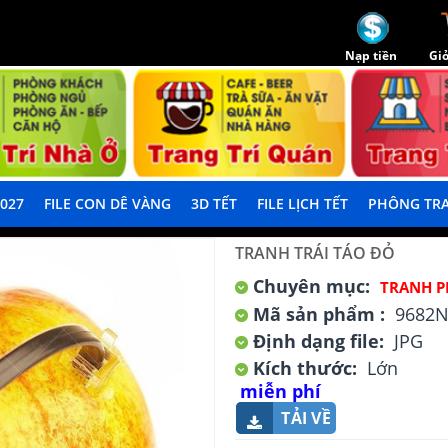
Nạp tiền
Giỏ
2027
FILE CON DÊ VÀNG
3D TẾT
FILE LỊCH TẾT
PHÔNG TRA
TRANH TRÁI TÁO ĐỎ
Chuyên mục:
TRANH P
Mã sản phẩm :
9682N
Định dạng file:
JPG
Kích thước:
Lớn
miễn phí
TẢI VỀ