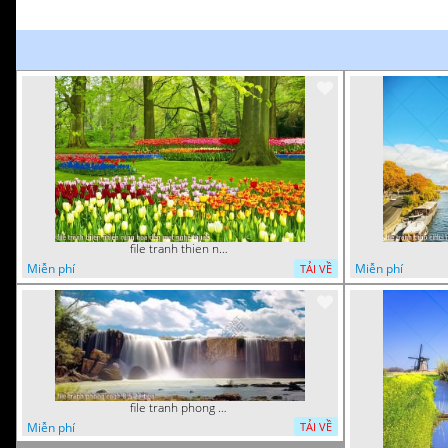
file tranh thien nhien rung hoa dep mat nghe thuat
Miễn phí
Miễn phí
TẢI VỀ
file tranh phong canh 8 5 22 tien
Miễn phí
TẢI VỀ