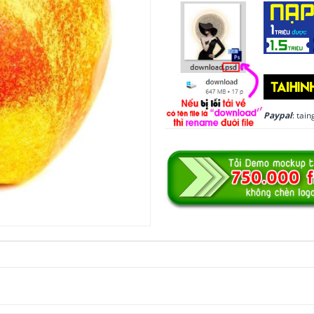
Paypal
: ta