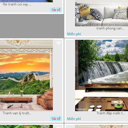
file tranh coi xay gio ben canh dong tranh treo tuong
TẢI VỀ
tranh phong canh dong lua 07022023 quyen
Miễn phí
Tranh vạn lý trường thành 16989NT
Tranh đập nước tràn
Miễn phí
TẢI VỀ