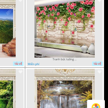
Tranh bức tường phủ hoa file gốc
Miễn phí
TẢI VỀ
TẢI VỀ