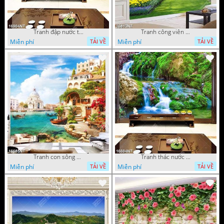
Tranh đập nước tràn
Tranh công viên có nhiều cây xanh và hoa nở
Miễn phí
Miễn phí
TẢI VỀ
TẢI VỀ
Tranh con sông xanh
Tranh thác nước thiên nhiên tuyệt đẹp 16604NT
Miễn phí
Miễn phí
TẢI VỀ
TẢI VỀ