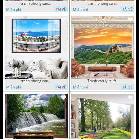
tranh phong canh dong lua 07022023 quyen
tranh phong canh bien nui doi 2422023 dao
Miễn phí
Miễn phí
TẢI VỀ
TẢI VỀ
tranh phong canh ben cang 07022023 hieu
Tranh vạn lý trường thành 16989NT
Miễn phí
Miễn phí
TẢI VỀ
TẢI VỀ