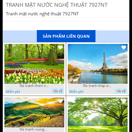
TRANH MẶT NƯỚC NGHỆ THUẬT 7927NT
Tranh mặt nước nghệ thuật 7927NT
SẢN PHẨM LIÊN QUAN
file tranh thien nhien rung hoa dep mat nghe thuat
file tranh thap eiffel nuoc phap dep
Miễn phí
Miễn phí
TẢI VỀ
TẢI VỀ
file tranh ruong bac thang vung cao viet nam