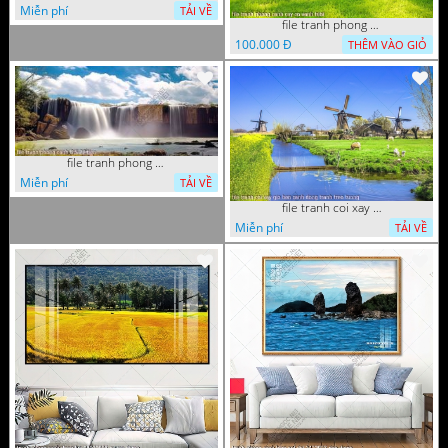
Miễn phí
TẢI VỀ
file tranh phong canh cay co xanh tuoi
100.000 Đ
THÊM VÀO GIỎ
file tranh phong canh 8 5 22 tien
Miễn phí
TẢI VỀ
file tranh coi xay gio ben canh dong tranh treo tuong
Miễn phí
TẢI VỀ