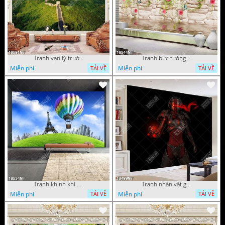
Tranh vạn lý trường thành 16591NT
Tranh bức tường phủ hoa file gốc
Miễn phí
Miễn phí
TẢI VỀ
TẢI VỀ
Tranh khinh khí cầu
Tranh nhân vật game
Miễn phí
Miễn phí
TẢI VỀ
TẢI VỀ