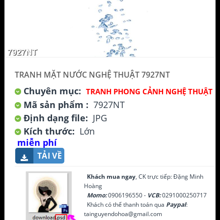
TRANH MẶT NƯỚC NGHỆ THUẬT 7927NT
Chuyên mục:
TRANH PHONG CẢNH NGHỆ THUẬT
Mã sản phẩm :
7927NT
Định dạng file:
JPG
Kích thước:
Lớn
miễn phí
TẢI VỀ
Khách mua ngay
, CK trực tiếp: Đặng Minh
Hoàng
Momo:
0906196550 -
VCB:
0291000250717
Khách có thể thanh toán qua
Paypal
:
tainguyendohoa@gmail.com