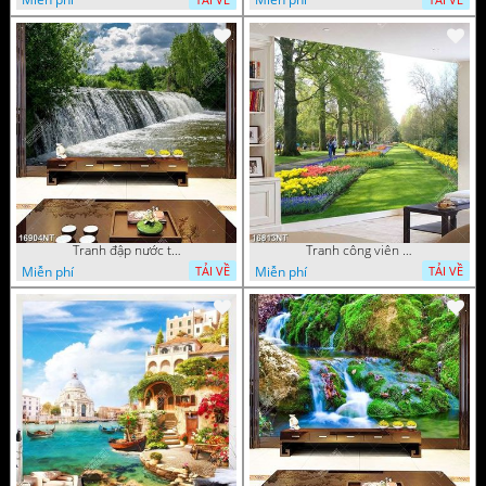
Tranh đập nước tràn
Tranh công viên có nhiều cây xanh và hoa nở
Miễn phí
Miễn phí
TẢI VỀ
TẢI VỀ