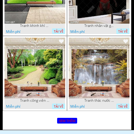
Tranh khinh khí cầu
Tranh nhân vật game
Miễn phí
Miễn phí
TẢI VỀ
TẢI VỀ
Tranh công viên cây xanh 16434NT
Tranh thác nước hùng vỹ 16398NT
Miễn phí
Miễn phí
TẢI VỀ
TẢI VỀ
XEM THÊM