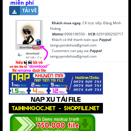
miễn phí
TẢI VỀ
Khách mua ngay
, CK trực tiếp: Đặng Minh
Hoàng
Momo:
0906196550 -
VCB:
0291000250717
Khách có thể thanh toán qua
Paypal
:
tainguyendohoa@gmail.com
Customers can pay via
Paypal
:
tainguyendohoa@gmail.com