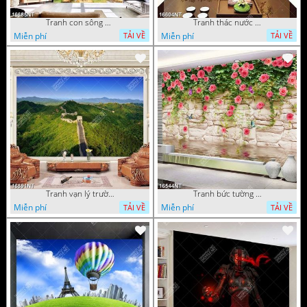
Tranh con sông xanh
Tranh thác nước thiên nhiên tuyệt đẹp 16604NT
Miễn phí
Miễn phí
TẢI VỀ
TẢI VỀ
Tranh vạn lý trường thành 16591NT
Tranh bức tường phủ hoa file gốc
Miễn phí
Miễn phí
TẢI VỀ
TẢI VỀ