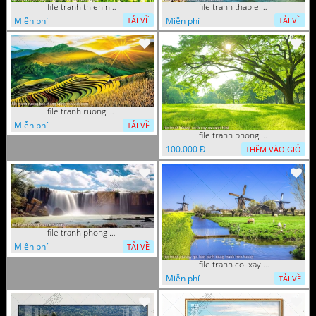
file tranh thien nhien rung hoa dep mat nghe thuat
file tranh thap eiffel nuoc phap dep
Miễn phí
Miễn phí
TẢI VỀ
TẢI VỀ
file tranh ruong bac thang vung cao viet nam
Miễn phí
TẢI VỀ
file tranh phong canh cay co xanh tuoi
100.000 Đ
THÊM VÀO GIỎ
file tranh phong canh 8 5 22 tien
Miễn phí
TẢI VỀ
file tranh coi xay gio ben canh dong tranh treo tuong
Miễn phí
TẢI VỀ