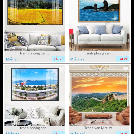
tranh phong canh dong lua 07022023 quyen
tranh phong canh bien nui doi 2422023 dao
Miễn phí
Miễn phí
TẢI VỀ
TẢI VỀ
tranh phong canh ben cang 07022023 hieu
Tranh vạn lý trường thành 16989NT
Miễn phí
Miễn phí
TẢI VỀ
TẢI VỀ