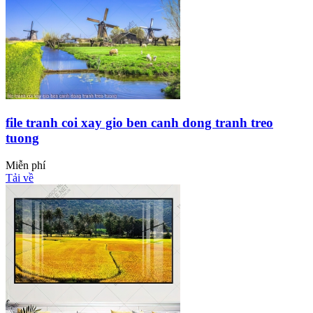
file tranh coi xay gio ben canh dong tranh treo
tuong
Miễn phí
Tải về