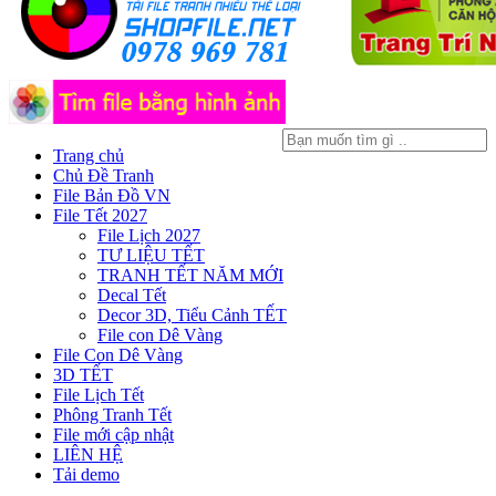
Trang chủ
Chủ Đề Tranh
File Bản Đồ VN
File Tết 2027
File Lịch 2027
TƯ LIỆU TẾT
TRANH TẾT NĂM MỚI
Decal Tết
Decor 3D, Tiểu Cảnh TẾT
File con Dê Vàng
File Con Dê Vàng
3D TẾT
File Lịch Tết
Phông Tranh Tết
File mới cập nhật
LIÊN HỆ
Tải demo