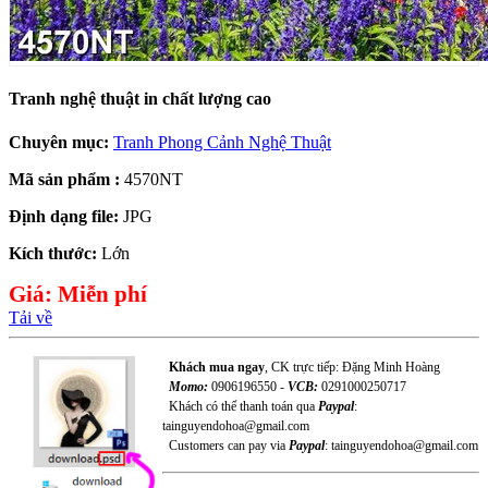
Tranh nghệ thuật in chất lượng cao
Chuyên mục:
Tranh Phong Cảnh Nghệ Thuật
Mã sản phẩm :
4570NT
Định dạng file:
JPG
Kích thước:
Lớn
Giá:
Miễn phí
Tải về
Khách mua ngay
, CK trực tiếp: Đặng Minh Hoàng
Momo:
0906196550 -
VCB:
0291000250717
Khách có thể thanh toán qua
Paypal
:
tainguyendohoa@gmail.com
Customers can pay via
Paypal
: tainguyendohoa@gmail.com