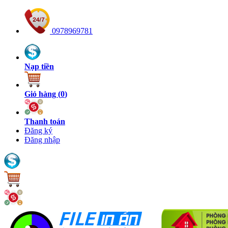
0978969781
Nạp tiền
Giỏ hàng (
0
)
Thanh toán
Đăng ký
Đăng nhập