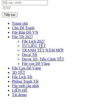
Tiếp tục
Trang chủ
Chủ Đề Tranh
File Bản Đồ VN
File Tết 2027
File Lịch 2027
TƯ LIỆU TẾT
TRANH TẾT NĂM MỚI
Decal Tết
Decor 3D, Tiểu Cảnh TẾT
File con Dê Vàng
File Con Dê Vàng
3D TẾT
File Lịch Tết
Phông Tranh Tết
File mới cập nhật
LIÊN HỆ
Tải demo