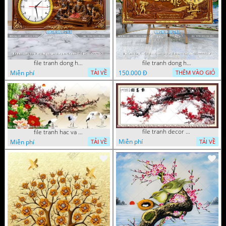
file tranh dong ho tri an thay co ngay nha giao viet nam 20 thang 11 072026 01
file tranh dong ho thu phap tri an cong on cha me to tien gia dinh 072026 09
Miễn phí
150.000 Đ
TẢI VỀ
THÊM VÀO GIỎ
file tranh decor phong nghe thuat canh dao thu phap va song nui huu tinh 3
file tranh hac va canh dao nghe thuat vy
Miễn phí
TẢI VỀ
Miễn phí
TẢI VỀ