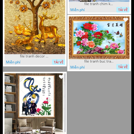
file tranh chim khuyen lam to tren canh cay nghe thuat
Miễn phí
TẢI VỀ
file tranh decor cay hoa hoang kim va con huoi vang
file tranh buc tranh nghe thuat nhung bong hoa va canh buom
Miễn phí
TẢI VỀ
Miễn phí
TẢI VỀ