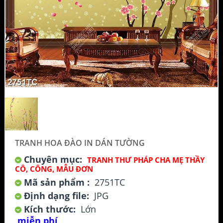
TRANH HOA ĐÀO IN DÁN TƯỜNG
Chuyên mục:
TRANH THƯ PHÁP CHA MẸ THẦY
CÔ, CÔNG, MẪU ĐƠN
Mã sản phẩm :
2751TC
Định dạng file:
JPG
Kích thước:
Lớn
miễn phí