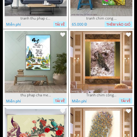
tranh thu phap chu nhan 29 4 2022 van
tranh chim cong 2 7 2022 vy
Miễn phí
65.000 Đ
TẢI VỀ
THÊM VÀO GIỎ
thu phap cha me 16 01 22 vuong
Tranh chim công in thiệp đẹp
Miễn phí
Miễn phí
TẢI VỀ
TẢI VỀ