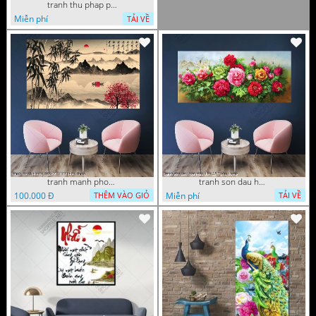
tranh thu phap phong tho ong ba 23022023 hanh
Miễn phí
TẢI VỀ
tranh manh phong thuy 29112022 phu
tranh son dau hoa mau don 16 9 phu
100.000 Đ
Miễn phí
THÊM VÀO GIỎ
TẢI VỀ