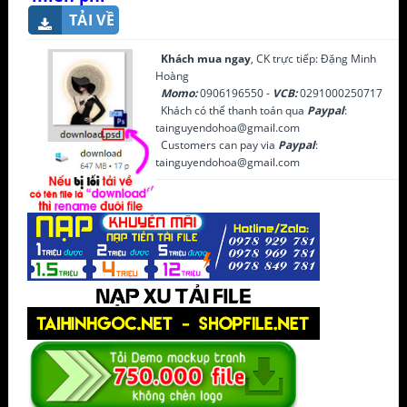
TẢI VỀ
Khách mua ngay
, CK trực tiếp: Đặng Minh
Hoàng
Momo:
0906196550 -
VCB:
0291000250717
Khách có thể thanh toán qua
Paypal
:
tainguyendohoa@gmail.com
Customers can pay via
Paypal
:
tainguyendohoa@gmail.com