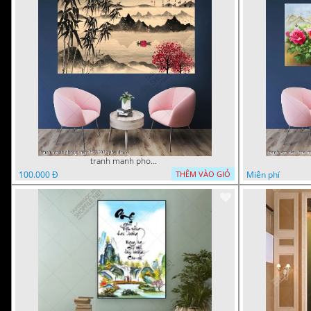
tranh manh phong thuy 29112022 phu
100.000 Đ
Miễn phí
THÊM VÀO GIỎ