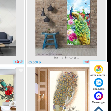
tranh chim cong 2 7 2022 vy
65.000 Đ
TẢI VỀ
THÊM VÀO GIỎ
0978 969 781
Chat Zalo
Messenger