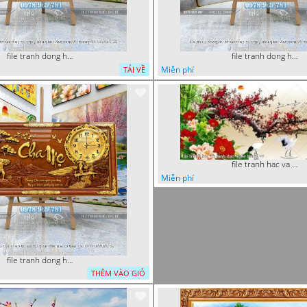
file tranh dong ho tri an thay co ngay nha giao viet nam 20 thang 11 072026 54
file tranh dong ho tri an thay co ngay nha giao viet nam 20 thang 11 072026 39
Miễn phí
TẢI VỀ
file tranh hac va canh dao nghe thuat vy
Miễn phí
file tranh dong ho thu phap tri an cong on cha me to tien gia dinh 072026 09
THÊM VÀO GIỎ