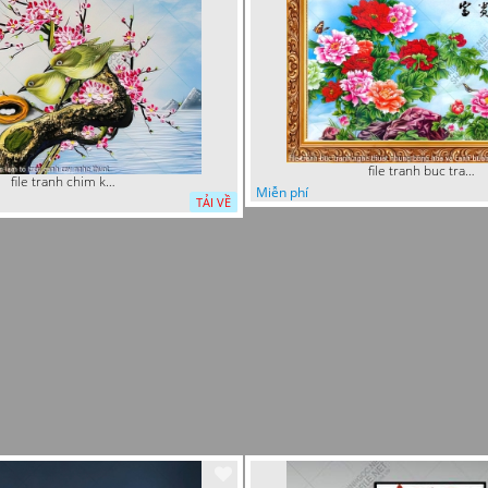
file tranh buc tranh nghe thuat nhung bong hoa va canh buom
file tranh chim khuyen lam to tren canh cay nghe thuat
Miễn phí
TẢI VỀ