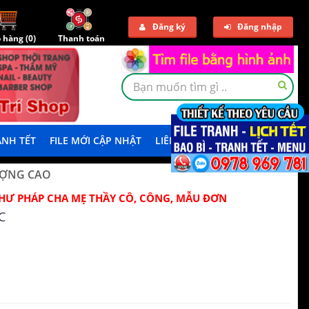
Đăng ký
Đăng nhập
 hàng (
0
)
Thanh toán
NH TẾT
FILE MỚI CẬP NHẬT
LIÊN HỆ
TẢI DEMO
ƯỢNG CAO
HƯ PHÁP CHA MẸ THẦY CÔ, CÔNG, MẪU ĐƠN
C