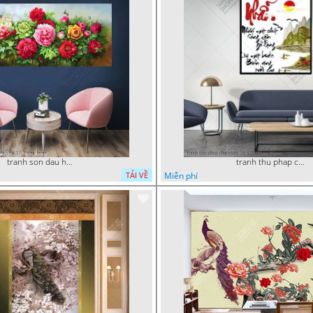
tranh son dau hoa mau don 16 9 phu
tranh thu phap chu nhan 29 4 2022 van
Miễn phí
TẢI VỀ