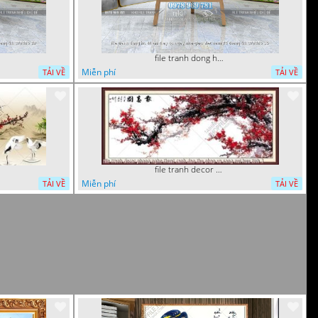
file tranh dong ho tri an thay co ngay nha giao viet nam 20 thang 11 072026 16
Miễn phí
TẢI VỀ
TẢI VỀ
file tranh decor phong nghe thuat canh dao thu phap va song nui huu tinh 3
Miễn phí
TẢI VỀ
TẢI VỀ