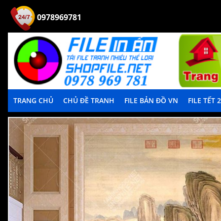
0978969781
TRANG CHỦ
CHỦ ĐỀ TRANH
FILE BẢN ĐỒ VN
FILE TẾT 