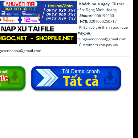
Khách mua ngay
, CK trực
tiếp: Đặng Minh Hoàng
Momo:
0906196550
-
VCB:
0291000250717
Khách có thể thanh toán qua
Paypal
:
tainguyendohoa@gmail.com
Customers can pay via
inguyendohoa@gmail.com