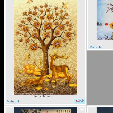
Miễn phí
file tranh decor cay hoa hoang kim va con huoi vang
Miễn phí
TẢI VỀ