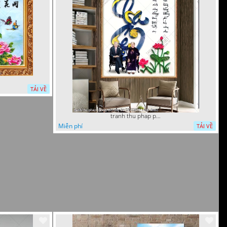
TẢI VỀ
tranh thu phap phong tho ong ba 23022023 hanh
Miễn phí
TẢI VỀ