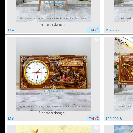
file tranh dong ho tri an thay co ngay nha giao viet nam 20 thang 11 072026 77
Miễn phí
Miễn phí
TẢI VỀ
file tranh dong ho tri an thay co ngay nha giao viet nam 20 thang 11 072026 01
Miễn phí
150.000 Đ
TẢI VỀ