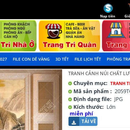
Nạp tiền
Giỏ
2027
FILE CON DÊ VÀNG
3D TẾT
FILE LỊCH TẾT
PHÔNG TRA
TRANH CẢNH NÚI CHẤT L
Chuyên mục:
TRANH T
Mã sản phẩm :
2059T
Định dạng file:
JPG
Kích thước:
Lớn
miễn phí
TẢI VỀ