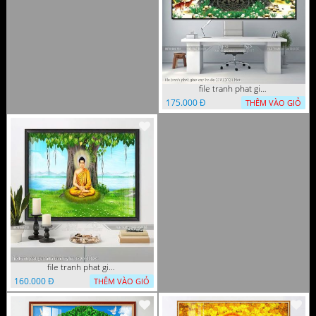
file tranh phat giao cay bo de 23012024 hieu
175.000 Đ
THÊM VÀO GIỎ
file tranh phat giao adia duoi cay bo de 20012024
160.000 Đ
THÊM VÀO GIỎ