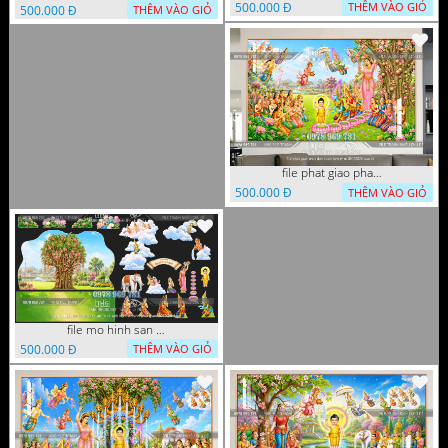
500.000 Đ
THÊM VÀO GIỎ
500.000 Đ
THÊM VÀO GIỎ
file phat giao phat dan vuon lam ty ni 05052026 dao t5
500.000 Đ
THÊM VÀO GIỎ
file mo hinh san khau vuon lam ty ni tach lop file tranh phat giao 16052026 dao
500.000 Đ
THÊM VÀO GIỎ