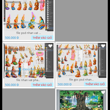
file psd nhan vat vuon lam ty ni phat giao tach lop layer
500.000 Đ
THÊM VÀO GIỎ
file goc psd nhan vat phat giao vuon lam ty ni tach lop rieng
file nhan vat phat giao vuon lam ty ni tach lop layer in cat cnc
500.000 Đ
THÊM VÀO GIỎ
500.000 Đ
THÊM VÀO GIỎ