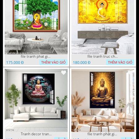
file tranh phat giao cay bo de thich ca 28092023
file tranh truc chi phat giao cay bo de 06062023
175.000 Đ
180.000 Đ
THÊM VÀO GIỎ
THÊM VÀO GIỎ
Tranh decor trang trí tường Phật giáo
file tranh phật giáo mẫu mới nhất