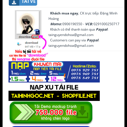
TẢI VỀ
Khách mua ngay
, CK trực tiếp: Đặng Minh
Hoàng
Momo:
0906196550 -
VCB:
0291000250717
Khách có thể thanh toán qua
Paypal
:
tainguyendohoa@gmail.com
Customers can pay via
Paypal
:
tainguyendohoa@gmail.com