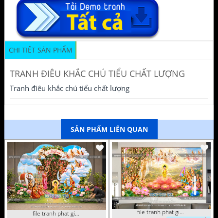
CHI TIẾT SẢN PHẨM
TRANH ĐIÊU KHẮC CHÚ TIỂU CHẤT LƯỢNG
Tranh điêu khắc chú tiểu chất lượng
SẢN PHẨM LIÊN QUAN
file tranh phat giao le phat dan vuon lam ty ni 05052026 dao t6
file tranh phat giao tach lop mo hinh vuon lam ty ni 16052026 dao